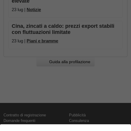
elevate
23 lug |
Notizie
Cina, zincati a caldo: prezzi export stabili
con fluttuazioni limitate
23 lug |
Piani e bramme
Guida alla profilazione
Contratto di registrazione
Pubblicità
Domande frequenti
Consulenza
Informativa sull'uso dei cookie
Rapporti e pubblicazioni