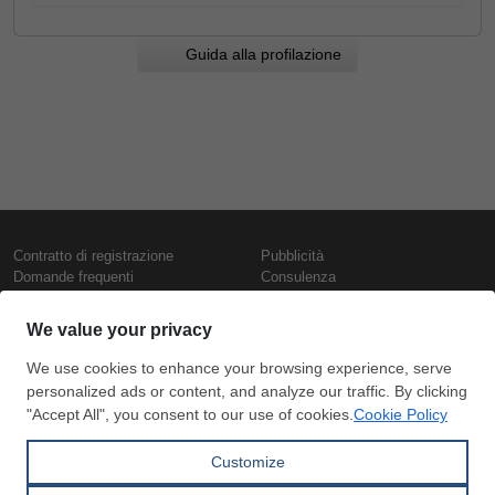
Guida alla profilazione
Contratto di registrazione
Pubblicità
Domande frequenti
Consulenza
Informativa sull'uso dei cookie
Rapporti e pubblicazioni
Presentazione
Contattaci
Termini di utilizzo
Politica di riservatezza
Prezzi e indici
Copyright © SteelOrbis Electronic
Marketplace Inc.
Prezzi ferro
Tutti i diritti riservati
Prezzi giornalieri rottame