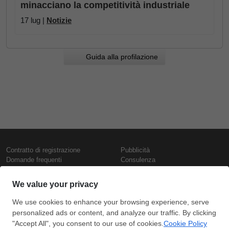
minacciano la competitività industriale
17 lug |
Notizie
Guida alla profilazione
Contratto di registrazione
Pubblicità
Domande frequenti
Consulenza
Informativa sull'uso dei cookie
Rapporti e pubblicazioni
Presentazione
Contattaci
Termini di utilizzo
Politica di riservatezza