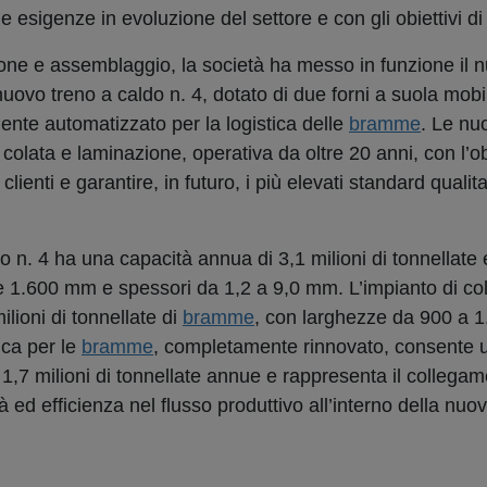
le esigenze in evoluzione del settore e con gli obiettivi di 
zione e assemblaggio, la società ha messo in funzione il 
 nuovo treno a caldo n. 4, dotato di due forni a suola mobi
nte automatizzato per la logistica delle
bramme
. Le nu
 colata e laminazione, operativa da oltre 20 anni, con l’ob
lienti e garantire, in futuro, i più elevati standard qualita
ldo n. 4 ha una capacità annua di 3,1 milioni di tonnellate
 1.600 mm e spessori da 1,2 a 9,0 mm. L’impianto di col
lioni di tonnellate di
bramme
, con larghezze da 900 a 
ica per le
bramme
, completamente rinnovato, consente 
 1,7 milioni di tonnellate annue e rappresenta il collegam
à ed efficienza nel flusso produttivo all’interno della nuo