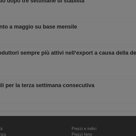
lo dopo tre settimane di stabilità
ento a maggio su base mensile
uttori sempre più attivi nell’export a causa della d
li per la terza settimana consecutiva
tà
Prezzi e indici
nza
Prezzi ferro