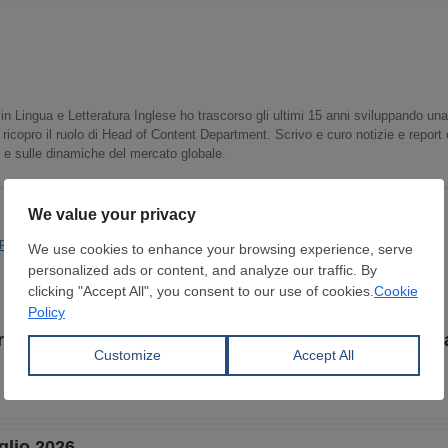
in Lingua e Letteratura Inglese ho trascorso gli ultimi 15 anni sviluppando un
 ricopro il ruolo di Head of Content Department. Scrivo e curo notizie e report
o e sulle dinamiche del mercato globale.
Prod. Siderurgica
Investimenti
ThyssenKrupp
oduzione di prova presso il nuovo impianto di colat
glio 2026