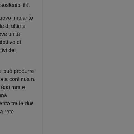
sostenibilità.
nuovo impianto
le di ultima
ove unità
iettivo di
tivi dei
 e può produrre
ata continua n.
1.800 mm e
una
ento tra le due
va rete