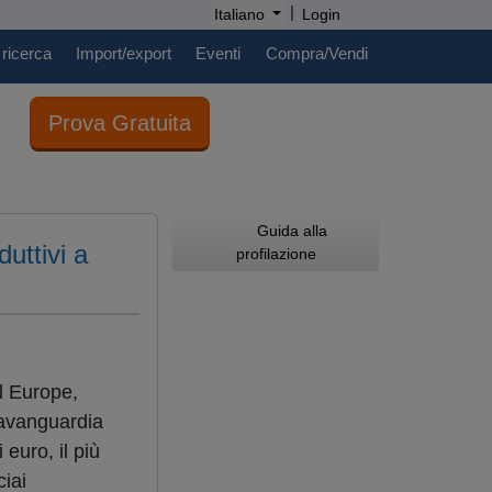
|
Italiano
Login
 ricerca
Import/export
Eventi
Compra/Vendi
Prova Gratuita
Guida alla
uttivi a
profilazione
l Europe,
’avanguardia
 euro, il più
ciai