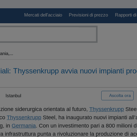
Mercati dell'acciaio
Previsioni di prezzo
Rapporti di
nia,...
iali: Thyssenkrupp avvia nuovi impianti prod
Istanbul
Ascolta ora
ione siderurgica orientata al futuro,
Thyssenkrupp
Stee
sco
Thyssenkrupp
Steel, ha inaugurato nuovi impianti all
g, in
Germania
. Con un investimento pari a 800 milioni di
va infrastruttura punta a rivoluzionare la produzione di ac