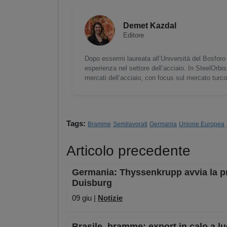
Demet Kazdal
Editore
Dopo essermi laureata all’Università del Bosforo 
esperienza nel settore dell’acciaio. In SteelOrbis
mercati dell’acciaio, con focus sul mercato turc
Tags:
Bramme
Semilavorati
Germania
Unione Europea
Articolo precedente
Germania: Thyssenkrupp avvia la pr
Duisburg
09 giu |
Notizie
Brasile, bramme: export in calo a lu