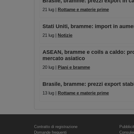
Brasile, bramme: prezzi export in ca
21 lug |
Rottame e materie prime
Stati Uniti, bramme: import in aum
21 lug |
Notizie
ASEAN, bramme e coils a caldo: prod
mercato asiatico
20 lug |
Piani e bramme
Brasile, bramme: prezzi export stabi
13 lug |
Rottame e materie prime
Contratto di registrazione
Pubblici
Domande frequenti
Consule