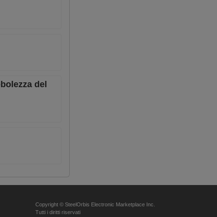
ebolezza del
Copyright © SteelOrbis Electronic Marketplace Inc.
Tutti i diritti riservati