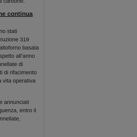
 a carbone.
one continua
no stati
truzione 319
 altoforno basata
spetto all’anno
nnellate di
i di rifacimento
a vita operativa
ne annunciati
guenza, entro il
nnellate,