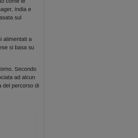
to come le
nager, India e
asata sul
i alimentati a
aese si basa su
oforno. Secondo
ociata ad alcun
 del percorso di