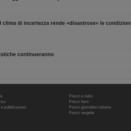
il clima di incertezza rende «disastrose» le condizion
nistiche continueranno
tà
Prezzi e indici
nza
Prezzi ferro
 e pubblicazioni
Prezzi giornalieri rottame
Prezzi vergella