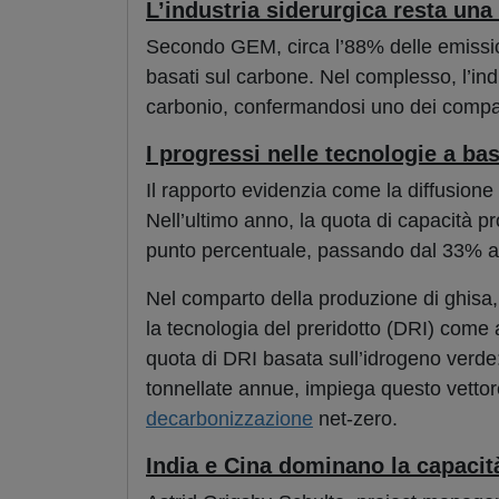
L’industria siderurgica resta una 
Secondo GEM, circa l’88% delle emission
basati sul carbone. Nel complesso, l’indu
carbonio, confermandosi uno dei compar
I progressi nelle tecnologie a ba
Il rapporto evidenzia come la diffusione 
Nell’ultimo anno, la quota di capacità p
punto percentuale, passando dal 33% al
Nel comparto della produzione di ghisa
la tecnologia del preridotto (DRI) come a
quota di DRI basata sull’idrogeno verde: 
tonnellate annue, impiega questo vettore
decarbonizzazione
net-zero.
India e Cina dominano la capacit