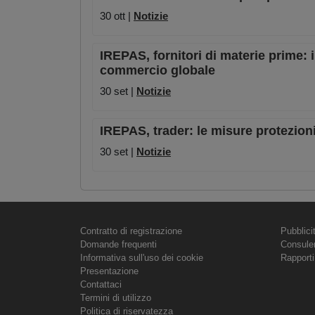
30 ott |
Notizie
IREPAS, fornitori di materie prime: 
commercio globale
30 set |
Notizie
IREPAS, trader: le misure protezio
30 set |
Notizie
Contratto di registrazione
Pubblici
Domande frequenti
Consule
Informativa sull'uso dei cookie
Rapporti
Presentazione
Contattaci
Termini di utilizzo
Politica di riservatezza