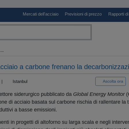
Mercati dell'acciaio
Previsioni di prezzo
Rapporti di
..
acciaio a carbone frenano la decarbonizzaz
) |
Istanbul
Ascolta ora
ettore siderurgico pubblicato da
Global Energy Monitor
(
one di acciaio basata sul carbone rischia di rallentare la 
duttivi a basse emissioni.
enti in progetti di altoforno su larga scala e negli interven