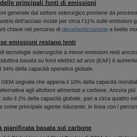
delle principali fonti di emissioni
i generate dal settore siderurgico proviene da processi 
stria dell’acciaio incide per circa l’11% sulle emissioni gl
ti chiave nel percorso di
decarbonizzazione
a livello mo
sse emissioni restano lenti
di tecnologie siderurgiche a minori emissioni resti ancora
roduttiva basata su forni elettrici ad arco (EAF) è aument
 34% della capacità operativa globale.
, GEM segnala che appena il 10% della capacità mondiale
lternativa agli altoforni alimentati a carbone. Ancora più
solo il 2% della capacità globale, pari a circa quattro mil
 come principale agente riducente, in linea con i percors
à pianificata basata sul carbone