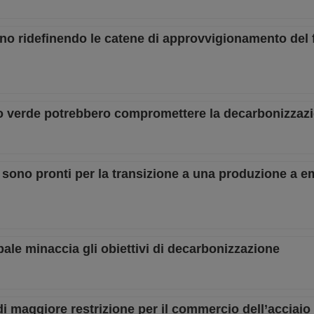
nno ridefinendo le catene di approvvigionamento del 
iaio verde potrebbero compromettere la decarbonizzaz
n sono pronti per la transizione a una produzione a e
ale minaccia gli obiettivi di decarbonizzazione
i maggiore restrizione per il commercio dell’acciaio