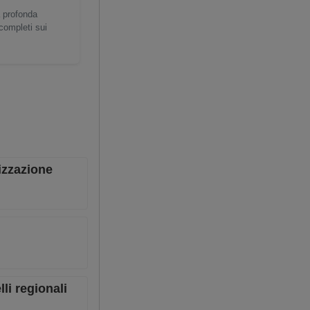
a profonda
 completi sui
nizzazione
li regionali