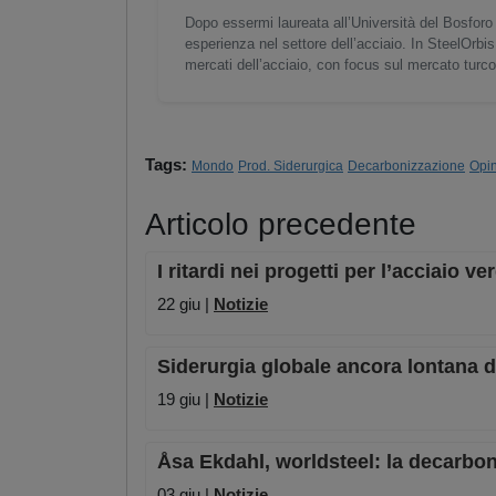
Dopo essermi laureata all’Università del Bosforo 
esperienza nel settore dell’acciaio. In SteelOrbis
mercati dell’acciaio, con focus sul mercato turc
Tags:
Mondo
Prod. Siderurgica
Decarbonizzazione
Opin
Articolo precedente
I ritardi nei progetti per l’acciaio 
22 giu |
Notizie
Siderurgia globale ancora lontana da
19 giu |
Notizie
Åsa Ekdahl, worldsteel: la decarboni
03 giu |
Notizie