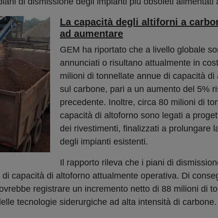
piani di dismissione degli impianti più obsoleti alimentati
La capacità degli altiforni a carb
ad aumentare
GEM ha riportato che a livello globale so
annunciati o risultano attualmente in cos
milioni di tonnellate annue di capacità di
sul carbone, pari a un aumento del 5% ri
precedente. Inoltre, circa 80 milioni di to
capacità di altoforno sono legati a progett
dei rivestimenti, finalizzati a prolungare l
degli impianti esistenti.
Il rapporto rileva che i piani di dismissio
e di capacità di altoforno attualmente operativa. Di conse
dovrebbe registrare un incremento netto di 88 milioni di to
lle tecnologie siderurgiche ad alta intensità di carbone.