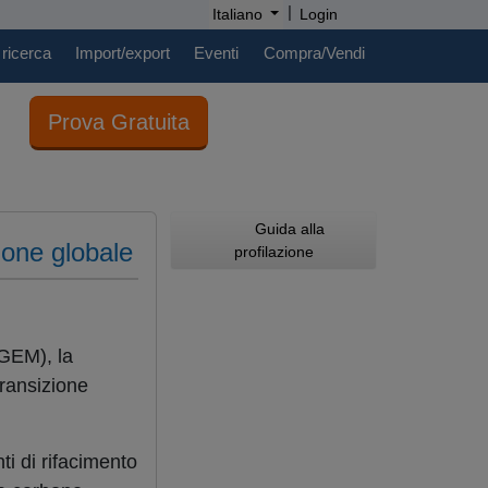
|
Italiano
Login
 ricerca
Import/export
Eventi
Compra/Vendi
Prova Gratuita
Guida alla
ione globale
profilazione
GEM), la
transizione
ti di rifacimento