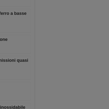
ferro a basse
ione
missioni quasi
 inossidabile