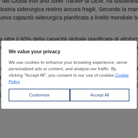
r del
Global Iron and Steel Tracker
di GEM, ha sottolinea
dustria siderurgica restino ancora fragili. Secondo la ma
ova capacità siderurgica pianificata a livello mondiale b
a oltre il 60% della capacità globale pianificata di altoforn
 produzione di ghisa attualmente in fase di sviluppo nel P
maggiore sviluppatore mondiale di nuova capacità di alt
oforno attualmente operativa nel Paese non è ancora ass
mento che alimenta le preoccupazioni sulla reale velocità
rgica globale.