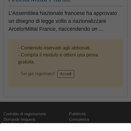
L’Assemblea Nazionale francese ha approvato
un disegno di legge volto a nazionalizzare
ArcelorMittal France, riaccendendo un ...
- Contenuto riservato agli abbonati.
- Compila il modulo e ottieni una prova
gratuita.
- Sei già registrato?
Accedi
Contratto di registrazione
Pubblicità
Domande frequenti
Consulenza
Informativa sull'uso dei cookie
Rapporti e pubblicazioni
Presentazione