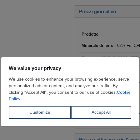
Prezzi giornalieri
Prodotto
Minerale di ferro
- 62% Fe, CFR
Rottame
- HMS I/II 80:20, CFR T
Billette
- FOB Cina, $/t
Tondo per cemento armato
- F
Coils laminati a caldo (HRC)
- 
€/t
Fai clic per visualizzare tutti i
Prezzi settimanali dell'accia