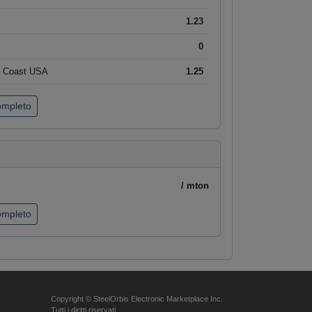
1.23
0
t Coast USA
1.25
completo
/ mton
completo
Copyright © SteelOrbis Electronic Marketplace Inc.
Tutti i diritti riservati