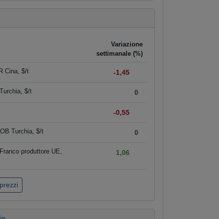
Variazione
settimanale (%)
 Cina, $/t
-1,45
urchia, $/t
0
-0,55
OB Turchia, $/t
0
Franco produttore UE,
1,06
 prezzi
io