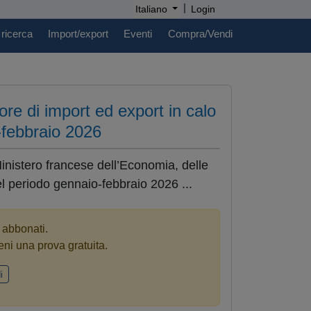
|
Italiano
Login
 ricerca
Import/export
Eventi
Compra/Vendi
ore di import ed export in calo
-febbraio 2026
Ministero francese dell’Economia, delle
el periodo gennaio-febbraio 2026 ...
i abbonati.
eni una prova gratuita.
i