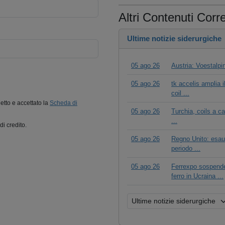
Altri Contenuti Corre
Ultime notizie siderurgiche
05 ago 26
Austria: Voestalpine
05 ago 26
tk accelis amplia i
coil ...
letto e accettato la
Scheda di
05 ago 26
Turchia, coils a c
...
di credito.
05 ago 26
Regno Unito: esaur
periodo ...
05 ago 26
Ferrexpo sospende
ferro in Ucraina ...