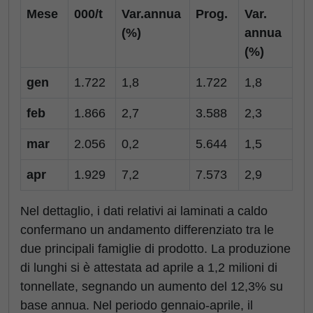
Mese
000/t
Var.annua
Prog.
Var.
(%)
annua
(%)
gen
1.722
1,8
1.722
1,8
feb
1.866
2,7
3.588
2,3
mar
2.056
0,2
5.644
1,5
apr
1.929
7,2
7.573
2,9
Nel dettaglio, i dati relativi ai laminati a caldo
confermano un andamento differenziato tra le
due principali famiglie di prodotto. La produzione
di lunghi si è attestata ad aprile a 1,2 milioni di
tonnellate, segnando un aumento del 12,3% su
base annua. Nel periodo gennaio-aprile, il