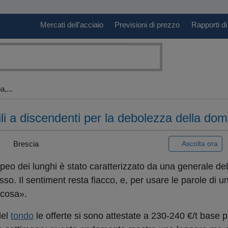
Mercati dell'acciaio
Previsioni di prezzo
Rapporti di
,...
ili a discendenti per la debolezza della do
|
Brescia
Ascolta ora
peo dei lunghi è stato caratterizzato da una generale de
basso. Il sentiment resta fiacco, e, per usare le parole di u
lcosa».
del
tondo
le offerte si sono attestate a 230-240 €/t base p