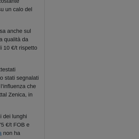
costante
su un calo del
esa anche sul
la qualità da
i 10 €/t rispetto
testati
 stati segnalati
 l’influenza che
tal Zenica, in
i dei lunghi
75 €/t FOB e
a
non ha