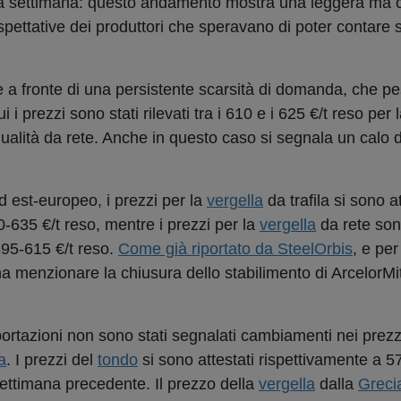
orsa settimana: questo andamento mostra una leggera ma 
aspettative dei produttori che speravano di poter contare 
ile a fronte di una persistente scarsità di domanda, che p
ui i prezzi sono stati rilevati tra i 610 e i 625 €/t reso per 
a qualità da rete. Anche in questo caso si segnala un calo d
d est-europeo, i prezzi per la
vergella
da trafila si sono at
-635 €/t reso, mentre i prezzi per la
vergella
da rete sono
595-615 €/t reso.
Come già riportato da SteelOrbis
, e per
pena menzionare la chiusura dello stabilimento di ArcelorMit
ortazioni non sono stati segnalati cambiamenti nei prezz
a
. I prezzi del
tondo
si sono attestati rispettivamente a 5
 settimana precedente. Il prezzo della
vergella
dalla
Greci