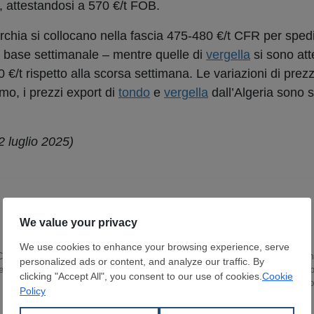
, attestandosi a 570 €/t FOB.
rchia si collocano nella fascia 475-480 €/t CFR per spediz
 su base settimanale – mentre quelle di
vergella
si sono att
0 €/t rispetto alla scorsa settimana. Le variazioni di prez
imo, i prezzi export di
tondo
e
vergella
dall’Algeria sono s
 luglio 2025)
Cattolica di Milano e con una Laurea Magistrale in Traduzione, ho iniziato la m
 prima di entrare a far parte di SteelOrbis nel 2023. Dal 2024 sono responsabil
del settore del rottame ferroso e dei prodotti lunghi in acciaio per l'Europa, c