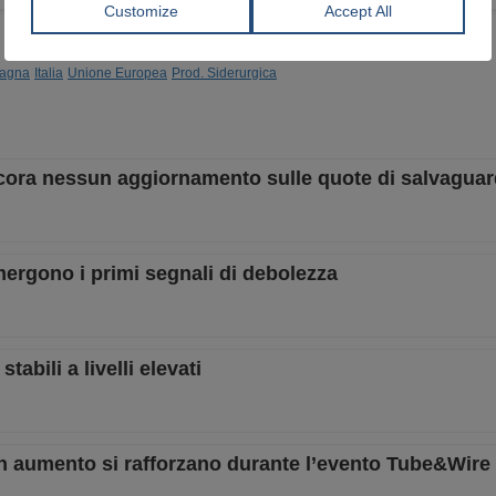
agna
Italia
Unione Europea
Prod. Siderurgica
cora nessun aggiornamento sulle quote di salvaguar
mergono i primi segnali di debolezza
abili a livelli elevati
i in aumento si rafforzano durante l’evento Tube&Wire