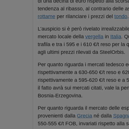
di una decina di euro rispetto alla sc
tendenza al ribasso, al contrario delle 
rottame
per rilanciare i prezzi del
tondo
.
L’auspicio si è però rivelato irrealizzab
mercato locale della
vergella
in
Italia
. Q
trafila e tra i 595 e i 610 €/t reso per l
agli ultimi prezzi rilevati da SteelOrbis.
Per quanto riguarda i mercati tedesco e
rispettivamente a 630-650 €/t reso e 620
rispettivamente a 595-620 €/t reso e a 
il fatto avrà sui mercati citati, vale la 
Bosnia-Erzegovina.
Per quanto riguarda il mercato delle esp
provenienti dalla
Grecia
né dalla
Spagn
550-555 €/t FOB, invariati rispetto alla