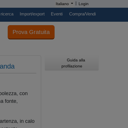
|
Italiano
Login
 ricerca
Import/export
Eventi
Compra/Vendi
Prova Gratuita
Guida alla
manda
profilazione
bolezza, con
na fonte,
artenza, in calo