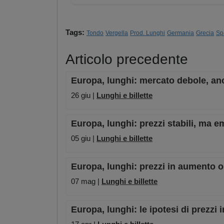
Tags:
Tondo
Vergella
Prod. Lunghi
Germania
Grecia
Sp
Articolo precedente
Europa, lunghi: mercato debole, an
26 giu |
Lunghi e billette
Europa, lunghi: prezzi stabili, ma e
05 giu |
Lunghi e billette
Europa, lunghi: prezzi in aumento o st
07 mag |
Lunghi e billette
Europa, lunghi: le ipotesi di prezz