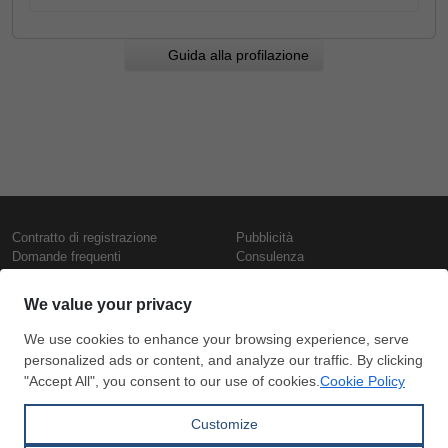
Guida alla profilazione
Contratto di registrazione
Pubblicità
Domande frequenti
Consulenza
Informativa sull'uso dei cookie
Rapporti e pubblicazioni
Presentazione
Contattaci
Termini di utilizzo
Politica di riservatezza
Prezzi e indici
Copyright © SteelOrbis Electronic
Marketplace Inc.
Prezzi ferro
Tutti i diritti riservati
Prezzi giornalieri rottame