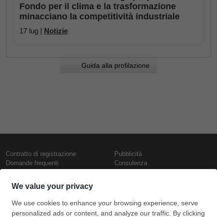
Fondo per il clima e la trasformazione
minacciano la competitività industriale
17 lug |
Notizie
Guida alla profilazione
Contratto di registrazione
Pubblicità
Domande frequenti
Consulenza
Informativa sull'uso dei cookie
Rapporti e pubblicazioni
Presentazione
Contattaci
Termini di utilizzo
Politica di riservatezza