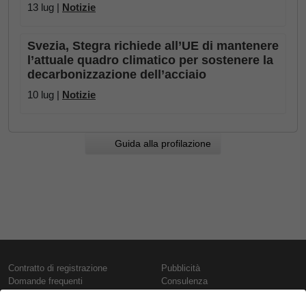
13 lug |
Notizie
Svezia, Stegra richiede all’UE di mantenere
l’attuale quadro climatico per sostenere la
decarbonizzazione dell’acciaio
10 lug |
Notizie
Guida alla profilazione
Contratto di registrazione
Pubblicità
Domande frequenti
Consulenza
Informativa sull'uso dei cookie
Rapporti e pubblicazioni