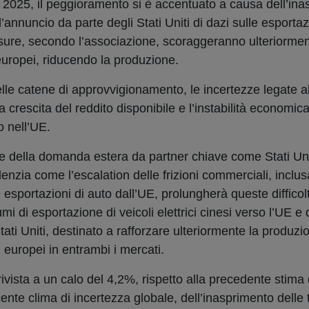
 2025, il peggioramento si è accentuato a causa dell’ina
’annuncio da parte degli Stati Uniti di dazi sulle esportaz
isure, secondo l’associazione, scoraggeranno ulteriormen
 europei, riducendo la produzione.
elle catene di approvvigionamento, le incertezze legate al
 crescita del reddito disponibile e l’instabilità economic
 nell’UE.
e della domanda estera da partner chiave come Stati Uni
enzia come l’escalation delle frizioni commerciali, inclus
 esportazioni di auto dall’UE, prolungherà queste difficolt
 di esportazione di veicoli elettrici cinesi verso l’UE e da
tati Uniti, destinato a rafforzare ulteriormente la produz
 europei in entrambi i mercati.
rivista a un calo del 4,2%, rispetto alla precedente stima
nte clima di incertezza globale, dell’inasprimento delle 