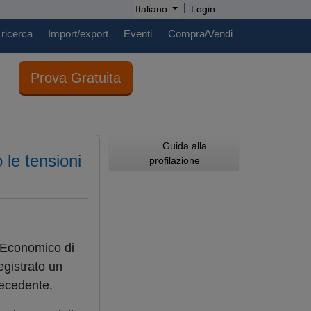
|
Italiano
Login
 ricerca
Import/export
Eventi
Compra/Vendi
Prova Gratuita
Guida alla
le tensioni
profilazione
 Economico di
gistrato un
recedente.