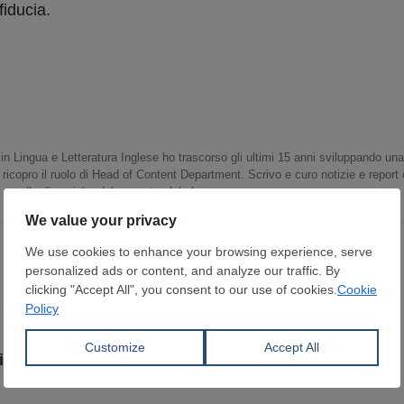
fiducia.
in Lingua e Letteratura Inglese ho trascorso gli ultimi 15 anni sviluppando un
 ricopro il ruolo di Head of Content Department. Scrivo e curo notizie e report
o e sulle dinamiche del mercato globale.
i di nuova generazione per il settore dell’automotive