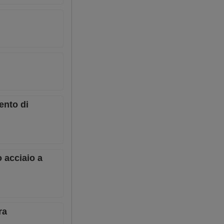
ento di
 acciaio a
ra