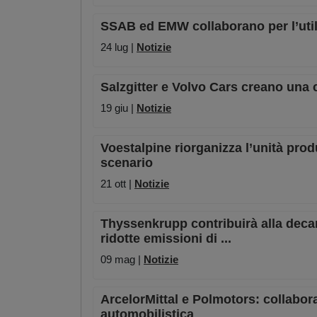
SSAB ed EMW collaborano per l’utili
24 lug |
Notizie
Salzgitter e Volvo Cars creano una 
19 giu |
Notizie
Voestalpine riorganizza l’unità pro
scenario
21 ott |
Notizie
Thyssenkrupp contribuirà alla decar
ridotte emissioni di ...
09 mag |
Notizie
ArcelorMittal e Polmotors: collabora
automobilistica