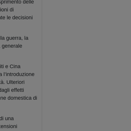
sprimento delle
ioni di
te le decisioni
la guerra, la
a generale
ti e Cina
a l’introduzione
à. Ulteriori
gli effetti
ione domestica di
 di una
tensioni