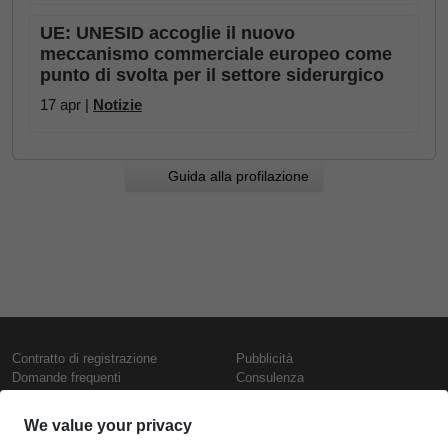
UE: UNESID accoglie il nuovo
meccanismo commerciale europeo come
punto di svolta per il settore siderurgico
17 apr |
Notizie
Guida alla profilazione
Contratto di registrazione
Pubblicità
Domande frequenti
Consulenza
Informativa sull'uso dei cookie
Rapporti e pubblicazioni
Presentazione
Contattaci