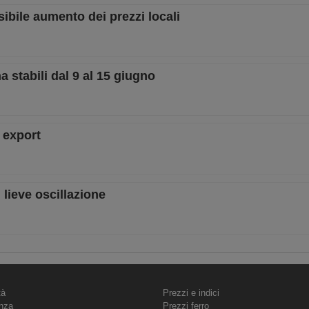
ssibile aumento dei prezzi locali
a stabili dal 9 al 15 giugno
i export
 lieve oscillazione
tà
Prezzi e indici
nza
Prezzi ferro