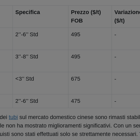
Specifica
Prezzo ($/t)
Variazion
FOB
($/t)
2’’-6’’ Std
495
-
3’’-8’’ Std
495
-
<3’’ Std
675
-
2’’-6’’ Std
475
-
 dei
tubi
sul mercato domestico cinese sono rimasti stabili
lle non ha mostrato miglioramenti significativi. Con un s
quisti sono stati effettuati solo se strettamente necessari. 