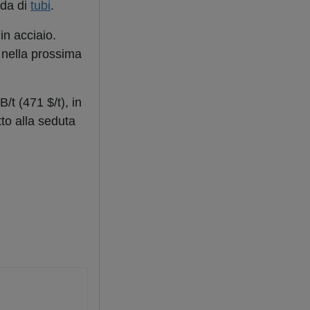
nda di
tubi
.
in acciaio.
 nella prossima
t (471 $/t), in
to alla seduta