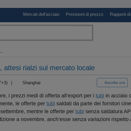
Mercati dell'acciaio
Previsioni di prezzo
Rapporti di
..
, attesi rialzi sul mercato locale
GMT+3) |
Shanghai
Ascolta ora
e, i prezzi medi di offerta all’export per i
tubi
in acciaio 
mente, le offerte per
tubi
saldati da parte dei fornitori cin
3 settembre, mentre le offerte per
tubi
senza saldatura AP
zione a novembre, anch’esse senza variazioni rispetto 