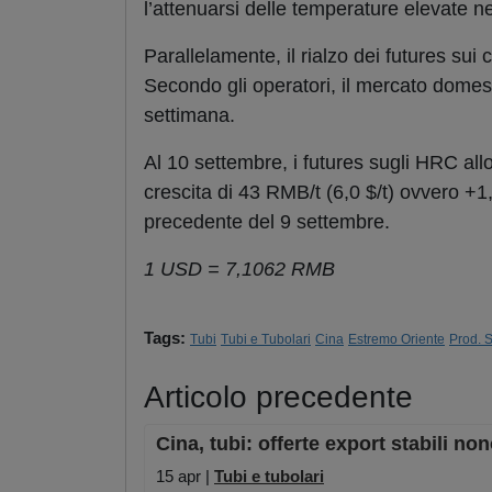
l’attenuarsi delle temperature elevate n
Parallelamente, il rialzo dei futures sui
Secondo gli operatori, il mercato domes
settimana.
Al 10 settembre, i futures sugli HRC al
crescita di 43 RMB/t (6,0 $/t) ovvero +1
precedente del 9 settembre.
1 USD = 7,1062 RMB
Tags:
Tubi
Tubi e Tubolari
Cina
Estremo Oriente
Prod. 
Articolo precedente
Cina, tubi: offerte export stabili non
15 apr |
Tubi e tubolari