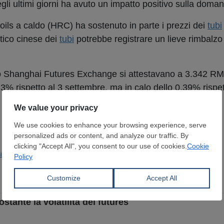
egli ultimi giorni ha avuto un impatto positivo sulla doma
 coils a caldo (HRC) ha sostenuto in parte i prezzi dei
tubi
tico cinese dei
tubi
potrebbe registrare un lieve rimbalzo
lo Shanghai Futures Exchange si attestavano a 3.342 RMB/
,3% rispetto al 3 settembre, ma in calo dello 0,39% rispet
Siderurgica
ostante la volatilità dei futures