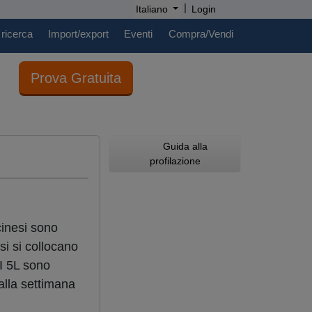
|
Italiano
Login
 ricerca
Import/export
Eventi
Compra/Vendi
Prova Gratuita
Guida alla
profilazione
cinesi sono
esi si collocano
I 5L sono
alla settimana