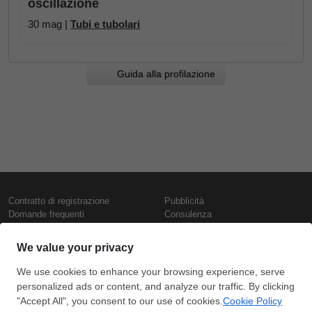
oscillazione
30 mag |
Tubi e tubolari
Guida alla profilazione
Contratto di registrazione
Pubblicità
Domande frequenti
Consulenza
Informativa sull'uso dei cookie
Rapporti e pubblicazioni
Presentazione
Contattaci
Termini di utilizzo
Politica di riservatezza