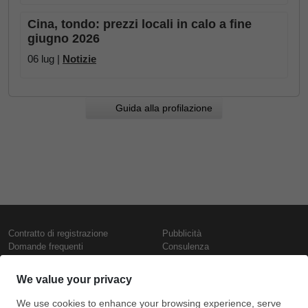
Cina, tondo: prezzi locali in calo a fine
giugno 2026
06 lug |
Notizie
Guida alla profilazione
Contratto di registrazione
Pubblicità
Domande frequenti
Consulenza
Informativa sull'uso dei cookie
Rapporti e pubblicazioni
Presentazione
Contattaci
Termini di utilizzo