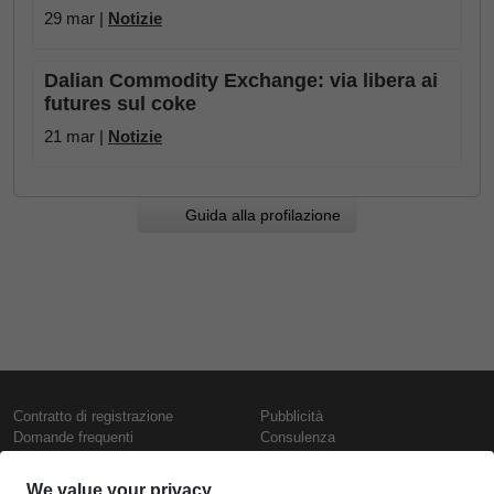
29 mar |
Notizie
Dalian Commodity Exchange: via libera ai
futures sul coke
21 mar |
Notizie
Guida alla profilazione
Contratto di registrazione
Pubblicità
Domande frequenti
Consulenza
Informativa sull'uso dei cookie
Rapporti e pubblicazioni
Presentazione