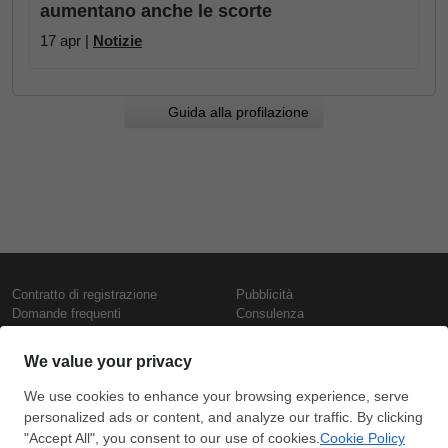
aumentano anche le scorte
17 apr |
Notizie
Guida alla profilazione
Contratto di registrazione
Pubblicità
Domande frequenti
Consulenza
Informativa sull'uso dei cookie
Rapporti e pubblicazioni
Presentazione
Contattaci
Termini di utilizzo
Politica di riservatezza