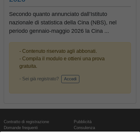
Secondo quanto annunciato dall’Istituto
nazionale di statistica della Cina (NBS), nel
periodo gennaio-maggio 2026 la Cina ...
- Contenuto riservato agli abbonati.
- Compila il modulo e ottieni una prova
gratuita.
- Sei già registrato?
Accedi
Contratto di registrazione
Pubblicità
Domande frequenti
Consulenza
Informativa sull'uso dei cookie
Rapporti e pubblicazioni
Presentazione