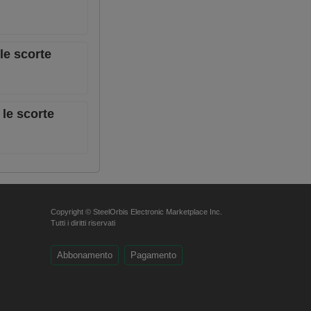
le scorte
 le scorte
Copyright © SteelOrbis Electronic Marketplace Inc.
Tutti i diritti riservati
Abbonamento
Pagamento