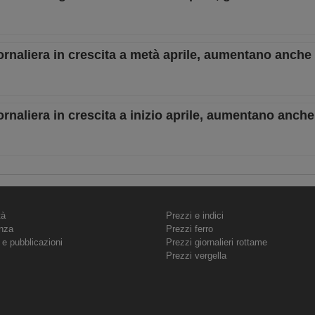
ornaliera in crescita a metà aprile, aumentano anche 
rnaliera in crescita a inizio aprile, aumentano anche
tà
Prezzi e indici
nza
Prezzi ferro
 e pubblicazioni
Prezzi giornalieri rottame
Prezzi vergella