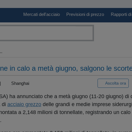
Mercati dell'acciaio
Previsioni di prezzo
Rapporti di
..
ne in calo a metà giugno, salgono le scort
 |
Shanghai
Ascolta ora
ISA) ha annunciato che a metà giugno (11-20 giugno) di 
 di
acciaio grezzo
delle grandi e medie imprese siderurg
ontata a 2,148 milioni di tonnellate, registrando un calo
o).