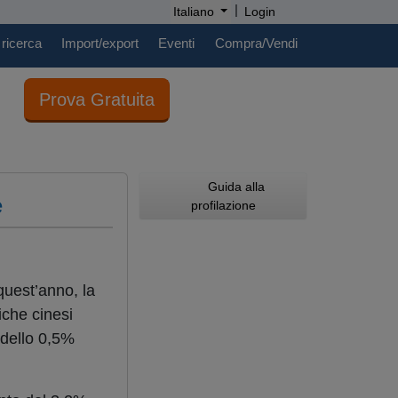
|
Italiano
Login
 ricerca
Import/export
Eventi
Compra/Vendi
Prova Gratuita
Guida alla
e
profilazione
quest’anno, la
iche cinesi
 dello 0,5%