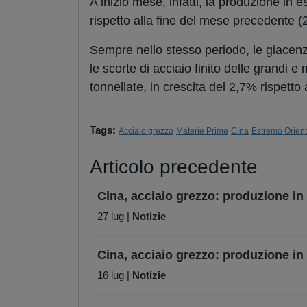
A inizio mese, infatti, la produzione in
rispetto alla fine del mese precedent
Sempre nello stesso periodo, le giacenz
le scorte di acciaio finito delle grandi
tonnellate, in crescita del 2,7% rispetto
Tags:
Acciaio grezzo
Materie Prime
Cina
Estremo Orien
Articolo precedente
Cina, acciaio grezzo: produzione in 
27 lug |
Notizie
Cina, acciaio grezzo: produzione in 
16 lug |
Notizie