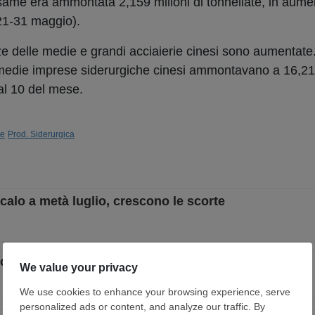
 esame era ammontata 2,159 milioni di tonnellate, in aum
e (21-31 maggio).
e delle medie e grandi acciaierie cinesi sono aumentate.
 e medie imprese siderurgiche cinesi ammontavano a 16,21 
 al 10 del mese.
te
Prod. Siderurgica
calo a metà luglio, crescono le scorte
calo a inizio luglio, crescono le scorte