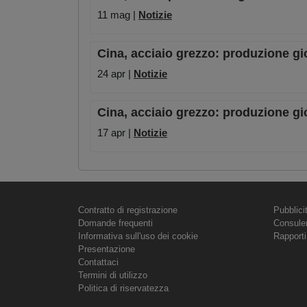
11 mag |
Notizie
Cina, acciaio grezzo: produzione gi
24 apr |
Notizie
Cina, acciaio grezzo: produzione gio
17 apr |
Notizie
Contratto di registrazione
Pubblici
Domande frequenti
Consule
Informativa sull'uso dei cookie
Rapporti
Presentazione
Contattaci
Termini di utilizzo
Politica di riservatezza