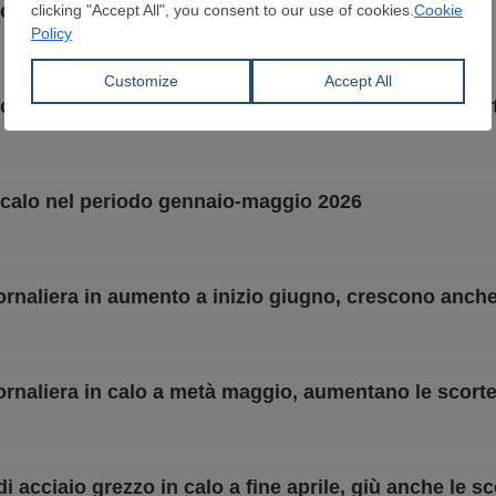
 calo nel primo semestre del 2026
 calo a fine giugno 2026, diminuiscono anche le scor
n calo nel periodo gennaio-maggio 2026
ornaliera in aumento a inizio giugno, crescono anche
ornaliera in calo a metà maggio, aumentano le scort
i acciaio grezzo in calo a fine aprile, giù anche le sc