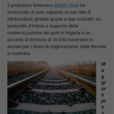
Il produttore britannico
British Steel
ha
annunciato di aver espanso la sua rete di
infrastrutture globale grazie a due contratti: un
protocollo d’intesa a supporto della
modernizzazione dei porti in Nigeria e un
accordo di fornitura di 20.000 traversine in
acciaio per i lavori di miglioramento delle ferrovie
in Australia.
M
a
g
gi
or
e
pr
e
s