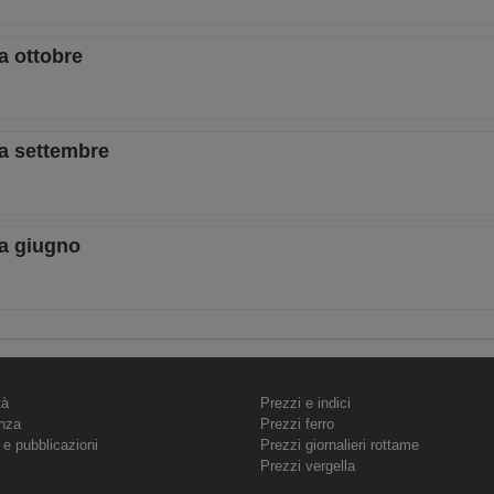
 a ottobre
 a settembre
 a giugno
tà
Prezzi e indici
nza
Prezzi ferro
 e pubblicazioni
Prezzi giornalieri rottame
Prezzi vergella