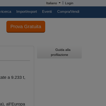
|
Italiano
Login
 ricerca
Import/export
Eventi
Compra/Vendi
Prova Gratuita
Guida alla
profilazione
te a 9.233 t,
a), all’Europa