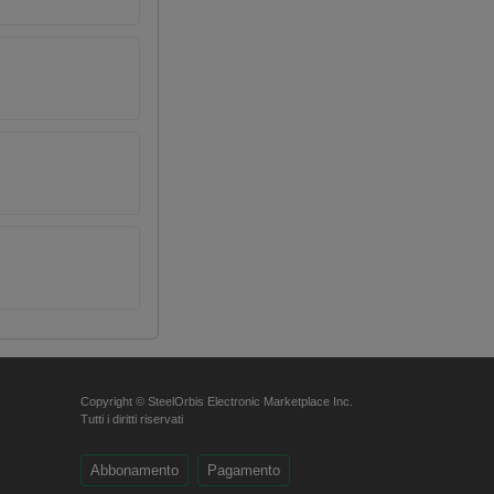
Copyright © SteelOrbis Electronic Marketplace Inc.
Tutti i diritti riservati
Abbonamento
Pagamento