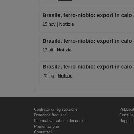
Brasile, ferro-niobio: export in calo
15 nov |
Notizie
Brasile, ferro-niobio: export in calo
13 ott |
Notizie
Brasile, ferro-niobio: export in calo
20 lug |
Notizie
Contratto di registrazione
Pubblici
Domande frequenti
Consule
Informativa sull'uso dei cookie
Rapporti
Presentazione
Contattaci