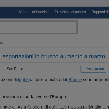
Mercati dell'acciaio
Previsioni di prezzo
Rapporti di
,...
io: esportazioni in brusco aumento a marzo
|
San Paolo
Ascolta ora
azioni di
leghe
di ferro e niobio dal
Brasile
sono ammonta
dei volumi esportati verso l’Europa.
nate all’Asia (5.358 t, di cui 3.115 t a 26.116 $/t alla Cin