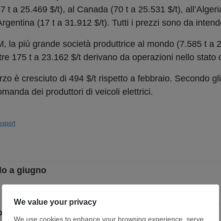
887 t a 25.469 $/t), al Canada (70 t a 25.531 $/t), all’Alger
’Argentina (17 t a 31.912 $/t). Tutti i prezzi sono da inten
la più grande società produttrice al mondo (7.585 t a 2
re 175 t a 23.162 $/t derivano da operazioni nello stato
zo è cresciuto di 494 $/t rispetto a febbraio. Secondo gli
omanda dei produttori di veicoli elettrici.
export
alo a giugno
portazioni in aumento a dicembre