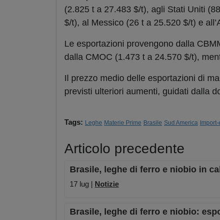
(2.825 t a 27.483 $/t), agli Stati Uniti (
$/t), al Messico (26 t a 25.520 $/t) e all
Le esportazioni provengono dalla CBMM, 
dalla CMOC (1.473 t a 24.570 $/t), ment
Il prezzo medio delle esportazioni di mar
previsti ulteriori aumenti, guidati dalla d
Tags:
Leghe
Materie Prime
Brasile
Sud America
Import-
Articolo precedente
Brasile, leghe di ferro e niobio in c
17 lug |
Notizie
Brasile, leghe di ferro e niobio: es