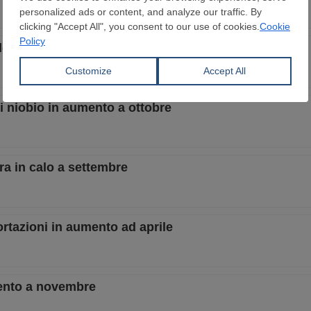
calo a novembre
di niobio in aumento a ottobre
ora in calo a settembre
portazioni in aumento ad aprile
mento a novembre