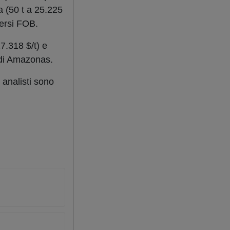
ia (50 t a 25.225
dersi FOB.
7.318 $/t) e
 di Amazonas.
 analisti sono