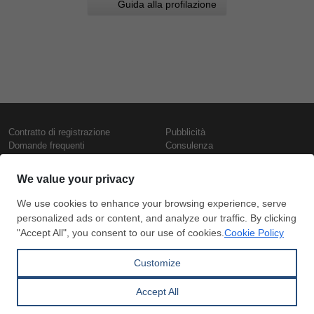
Guida alla profilazione
Contratto di registrazione
Pubblicità
Domande frequenti
Consulenza
Informativa sull'uso dei cookie
Rapporti e pubblicazioni
Presentazione
Contattaci
Termini di utilizzo
Politica di riservatezza
Prezzi e indici
Copyright © SteelOrbis Electronic
Marketplace Inc.
Prezzi ferro
Tutti i diritti riservati
Prezzi giornalieri rottame
Prezzi vergella
Abbonamento
Pagamento