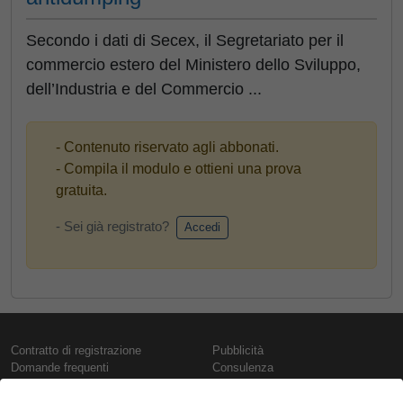
Secondo i dati di Secex, il Segretariato per il
commercio estero del Ministero dello Sviluppo,
dell’Industria e del Commercio ...
- Contenuto riservato agli abbonati.
- Compila il modulo e ottieni una prova
gratuita.
- Sei già registrato?
Accedi
Contratto di registrazione
Pubblicità
Domande frequenti
Consulenza
Informativa sull'uso dei cookie
Rapporti e pubblicazioni
Presentazione