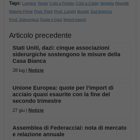
Tags:
Lamiere
Tondo
Coils a Freddo
Coils a Caldo
Vergella
Rivestiti
Materie Prime
Prod. Piani
Prod. Lunghi
Brasile
Sud America
Prod. Siderurgica
Quote e Dazi
Import-export
Articolo precedente
Stati Uniti, dazi: cinque associazioni
siderurgiche sostengono le misure della
Casa Bianca
28 lug |
Notizie
Unione Europea: quote per l’import di
acciaio quasi esaurite con la fine del
secondo trimestre
27 giu |
Notizie
Assemblea di Federacciai: nota di mercato
e relazione annuale