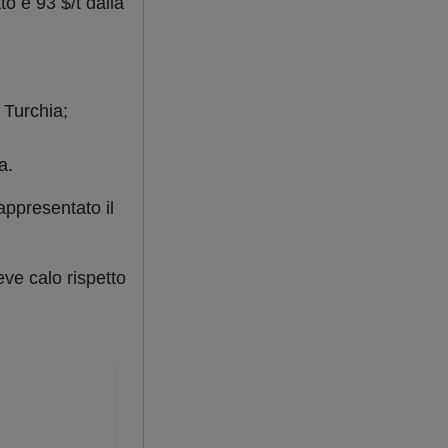
to e 93 $/t dalla
a Turchia;
a.
appresentato il
eve calo rispetto