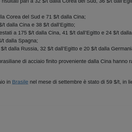
risultati pari a 32 $/t dalla Corea del Sud, 36 $/t dall’Egit
lla Corea del Sud e 71 $/t dalla Cina;
/t dalla Cina e 38 $/t dall’Egitto;
stati a 175 $/t dalla Cina, 41 $/t dall’Egitto e 24 $/t dall
 $/t dalla Spagna;
 $/t dalla Russia, 32 $/t dall’Egitto e 20 $/t dalla Germani
rasiliane di acciaio finito proveniente dalla Cina hanno r
aio in
Brasile
nel mese di settembre è stato di 59 $/t, in li