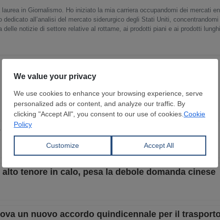
 laurea in Giornalismo. Ho iniziato la mia carriera occupandomi dei mercati en
o dedicato all’analisi del mercato siderurgico degli Stati Uniti, concentrandomi
delle notizie di settore relative al rottame, ai prodotti piani e ai prodotti lunghi
to a giugno
ad alto tenore in calo, pesa la debole domanda cinese
rova un nuovo accordo quindicennale per il trasporto