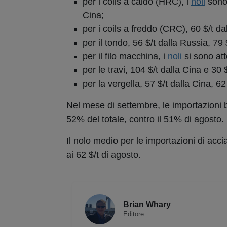
per i coils a caldo (HRC), i
noli
sono 
Cina;
per i coils a freddo (CRC), 60 $/t da
per il tondo, 56 $/t dalla Russia, 79 $
per il filo macchina, i
noli
si sono atte
per le travi, 104 $/t dalla Cina e 30
per la vergella, 57 $/t dalla Cina, 62
Nel mese di settembre, le importazioni b
52% del totale, contro il 51% di agosto.
Il nolo medio per le importazioni di acci
ai 62 $/t di agosto.
Brian Whary
Editore