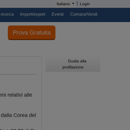
|
Italiano
Login
 ricerca
Import/export
Eventi
Compra/Vendi
Prova Gratuita
Guida alla
profilazione
mi relativi alle
/t dalla Corea del