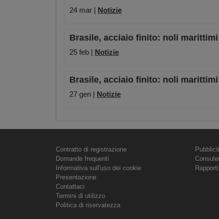
24 mar |
Notizie
Brasile, acciaio finito: noli maritti
25 feb |
Notizie
Brasile, acciaio finito: noli maritt
27 gen |
Notizie
Contratto di registrazione
Pubblici
Domande frequenti
Consule
Informativa sull'uso dei cookie
Rapporti
Presentazione
Contattaci
Termini di utilizzo
Politica di riservatezza