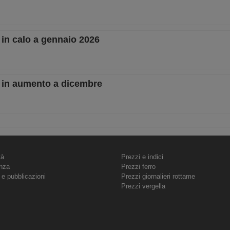
mi in calo a gennaio 2026
imi in aumento a dicembre
tà
Prezzi e indici
nza
Prezzi ferro
 e pubblicazioni
Prezzi giornalieri rottame
Prezzi vergella