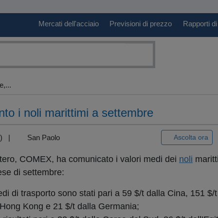
Mercati dell'acciaio
Previsioni di prezzo
Rapporti di
,...
nto i noli marittimi a settembre
+3) |
San Paolo
Ascolta ora
estero, COMEX, ha comunicato i valori medi dei
noli
maritti
ese di settembre:
 medi di trasporto sono stati pari a 59 $/t dalla Cina, 151 $
a Hong Kong e 21 $/t dalla Germania;