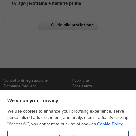
07 ago |
Rottame e materie prime
Guida alla profilazione
Contratto di registrazione
Pubblicità
Domande frequenti
Consulenza
Informativa sull'uso dei cookie
Rapporti e pubblicazioni
Presentazione
Contattaci
Termini di utilizzo
Politica di riservatezza
Prezzi e indici
Copyright © SteelOrbis Electronic
Marketplace Inc.