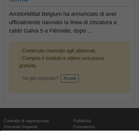
ArcelorMittal Belgium ha annunciato di aver
ufficialmente riavviato la linea di zincatura a
caldo Galva 5 a Flémalle, dopo ...
- Contenuto riservato agli abbonati.
- Compila il modulo e ottieni una prova
gratuita.
- Sei già registrato?
Accedi
Contratto di registrazione
Pubblicità
Domande frequenti
Consulenza
Informativa sull'uso dei cookie
Rapporti e pubblicazioni
Presentazione