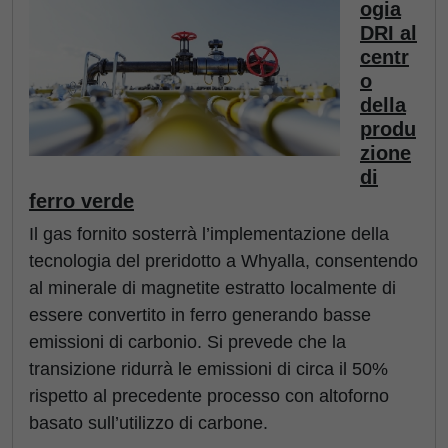
ogia
DRI al
centr
o
della
produ
zione
di
ferro verde
Il gas fornito sosterrà l’implementazione della
tecnologia del preridotto a Whyalla, consentendo
al minerale di magnetite estratto localmente di
essere convertito in ferro generando basse
emissioni di carbonio. Si prevede che la
transizione ridurrà le emissioni di circa il 50%
rispetto al precedente processo con altoforno
basato sull’utilizzo di carbone.