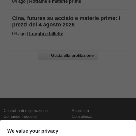
04 ago |
Rottame e materie prime
Cina, futures su acciaio e materie prime: i
prezzi del 4 agosto 2026
04 ago |
Lunghi e billette
Guida alla profilazione
Contratto di registrazione
Pubblicità
Domande frequenti
Consulenza
Informativa sull'uso dei cookie
Rapporti e pubblicazioni
Presentazione
Contattaci