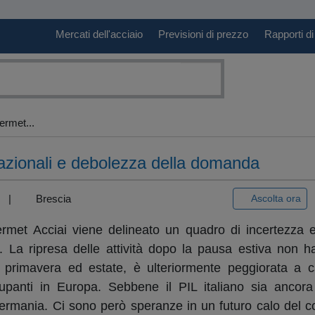
Mercati dell'acciaio
Previsioni di prezzo
Rapporti di
ermet...
nazionali e debolezza della domanda
3) |
Brescia
Ascolta ora
met Acciai viene delineato un quadro di incertezza e d
 La ripresa delle attività dopo la pausa estiva non h
primavera ed estate, è ulteriormente peggiorata a ca
panti in Europa. Sebbene il PIL italiano sia ancora 
rmania. Ci sono però speranze in un futuro calo del c