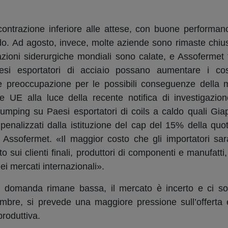
contrazione inferiore alle attese, con buone performanc
aldo. Ad agosto, invece, molte aziende sono rimaste chiu
zioni siderurgiche mondiali sono calate, e Assofermet
esi esportatori di acciaio possano aumentare i cos
 preoccupazione per le possibili conseguenze della mi
 UE alla luce della recente notifica di investigazi
idumping su Paesi esportatori di coils a caldo quali Gi
à penalizzati dalla istituzione del cap del 15% della quo
Assofermet. «Il maggior costo che gli importatori sar
o sui clienti finali, produttori di componenti e manufatti
nei mercati internazionali».
 la domanda rimane bassa, il mercato è incerto e ci so
tembre, si prevede una maggiore pressione sull’offerta
roduttiva.