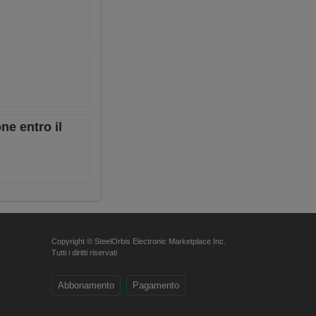
ne entro il
Copyright © SteelOrbis Electronic Marketplace Inc.
Tutti i diritti riservati
Abbonamento
Pagamento