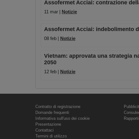
Assofermet Acciai: contrazione dell
11 mar |
Notizie
Assofermet Acciai: indebolimento d
08 feb |
Notizie
Vietnam: approvata una strategia na
2050
12 feb |
Notizie
Contratto di registrazione
Pubblici
Domande frequenti
Consule
Informativa sull'uso dei cookie
Rapporti
Presentazione
Contattaci
Termini di utilizzo