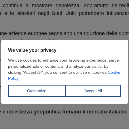
 continua a mostrare debolezza, soprattutto nell’edil
he e le elezioni negli Stati Uniti potrebbero influenza
ne aziende europee segnalano una riduzione delle quot
er riempire i magazzini.
ea
Prod. Siderurgica
Opinioni
isalire in estate con la nuova salvaguardia
 incertezza geopolitica frenano il mercato italiano