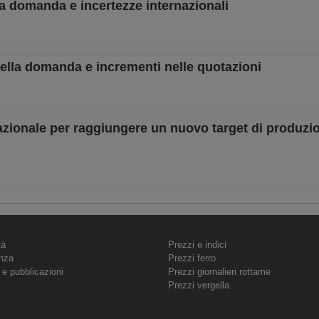
a domanda e incertezze internazionali
ella domanda e incrementi nelle quotazioni
zionale per raggiungere un nuovo target di produzio
tà
Prezzi e indici
nza
Prezzi ferro
 e pubblicazioni
Prezzi giornalieri rottame
Prezzi vergella