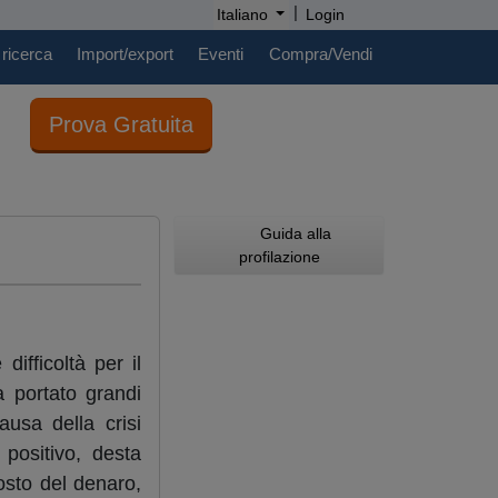
|
Italiano
Login
 ricerca
Import/export
Eventi
Compra/Vendi
Prova Gratuita
Guida alla
profilazione
ifficoltà per il
a portato grandi
usa della crisi
positivo, desta
osto del denaro,