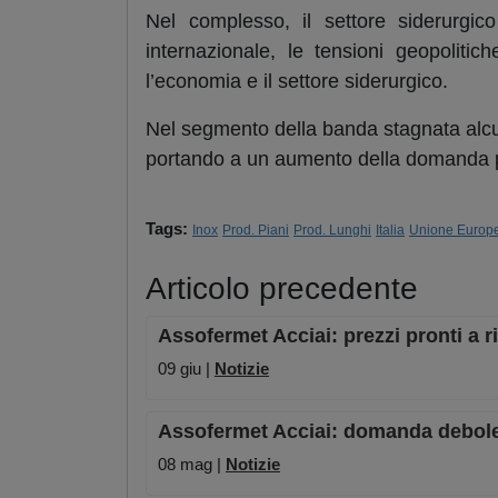
Nel complesso, il settore siderurgico
internazionale, le tensioni geopolitic
l’economia e il settore siderurgico.
Nel segmento della banda stagnata alcu
portando a un aumento della domanda p
Tags:
Inox
Prod. Piani
Prod. Lunghi
Italia
Unione Europ
Articolo precedente
Assofermet Acciai: prezzi pronti a r
09 giu |
Notizie
Assofermet Acciai: domanda debole e
08 mag |
Notizie