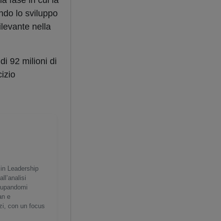
a fase in cui la
ndo lo sviluppo
ilevante nella
di 92 milioni di
cizio
 in Leadership
ll’analisi
ccupandomi
an e
zi, con un focus