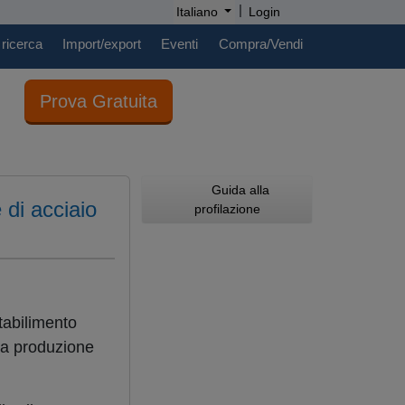
|
Italiano
Login
 ricerca
Import/export
Eventi
Compra/Vendi
Prova Gratuita
Guida alla
 di acciaio
profilazione
tabilimento
 la produzione