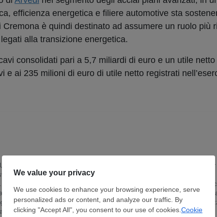
o di
Arvedi
nel segmento degli acciai piani avanzati, in un
a, efficienza energetica e filiere automotive sta sostene
to di Cremona è quindi destinato ad assumere un ruolo più r
legati alla transizione energetica.
avi consolidati pari a 5,7 miliardi di euro e un utile netto 
vi e ai 235 milioni di euro di utile netto registrati nell’eser
l’Università degli Studi Internazionali di Roma, ho conseguito anche un master
, sviluppando un percorso formativo orientato alla comunicazione specialistica, a
i. In SteelOrbis ricopro il ruolo di Market Intelligence & Content Specialist, o
l’acciaio, con particolare attenzione ai mercati del Sudest asiatico quali Pakist
guistiche, traduzione specialistica, analisi di mercato e monitoraggio dei prez
alla lettura delle dinamiche dell’industria siderurgica e delle materie prime.