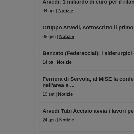
Arvedi: 1 miliardo di euro per il rila
04 apr |
Notizie
Gruppo Arvedi, sottoscritto il pri
08 gen |
Notizie
Banzato (Federacciai): i siderurgici
14 ott |
Notizie
Ferriera di Servola, al MiSE la conf
nell'area a ...
19 set |
Notizie
Arvedi Tubi Acciaio avvia i lavori p
24 gen |
Notizie