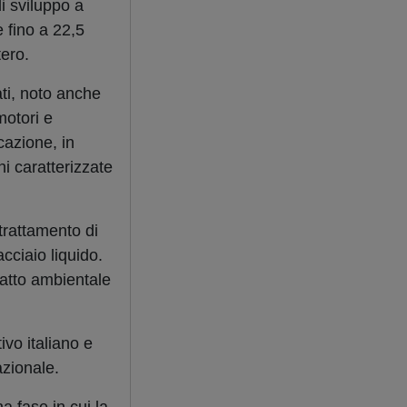
di sviluppo a
 fino a 22,5
tero.
ati, noto anche
motori e
cazione, in
ni caratterizzate
 trattamento di
cciaio liquido.
patto ambientale
ivo italiano e
azionale.