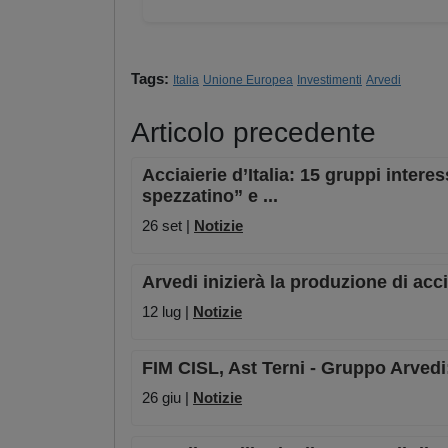
Tags:
Italia
Unione Europea
Investimenti
Arvedi
Articolo precedente
Acciaierie d’Italia: 15 gruppi interes
spezzatino” e ...
26 set |
Notizie
Arvedi inizierà la produzione di acc
12 lug |
Notizie
FIM CISL, Ast Terni - Gruppo Arvedi: 
26 giu |
Notizie