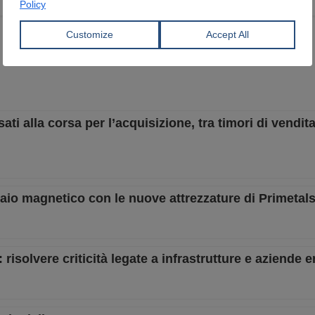
sati alla corsa per l’acquisizione, tra timori di vendit
iaio magnetico con le nuove attrezzature di Primetal
risolvere criticità legate a infrastrutture e aziende 