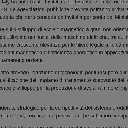
Italy ha autorizzato Invitalia a sottoscrivere un Accordo 
S. Le agevolazioni pubbliche previste potranno arrivare
ruttoria che sarà condotta da Invitalia per conto del Minis
re sullo sviluppo di acciaio magnetico a grani non orient
 utilizzato nei nuclei delle macchine elettriche, tra cui 
sume crescente rilevanza per le filiere legate all’elettrifi
azioni magnetiche e l’efficienza energetica in applicazio
nuamente direzione.
getto prevede l’adozione di tecnologie per il recupero e il
lificazione dell’impianto di trattamento sottovuoto dell’a
 ricerca e sviluppo per la produzione di acciai a minore im
iderato strategico per la competitività del sistema produtt
io cremonese, con ricadute positive anche sul piano occup