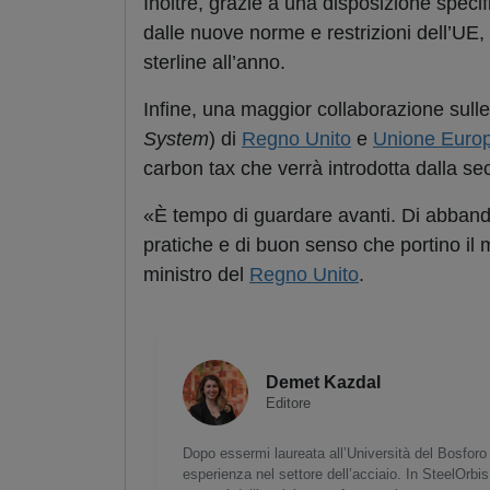
Inoltre, grazie a una disposizione specif
dalle nuove norme e restrizioni dell’UE,
sterline all’anno.
Infine, una maggior collaborazione sulle
System
) di
Regno Unito
e
Unione Euro
carbon tax che verrà introdotta dalla s
«È tempo di guardare avanti. Di abbandona
pratiche e di buon senso che portino il
ministro del
Regno Unito
.
Demet Kazdal
Editore
Dopo essermi laureata all’Università del Bosforo 
esperienza nel settore dell’acciaio. In SteelOrbis