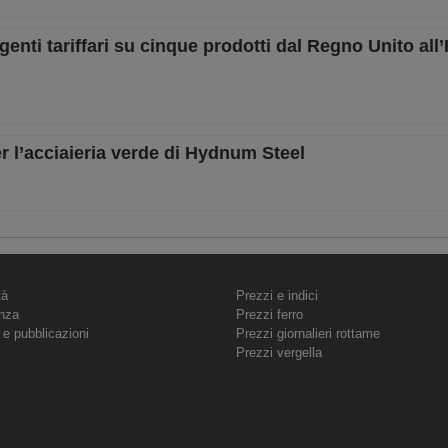
enti tariffari su cinque prodotti dal Regno Unito all’
er l’acciaieria verde di Hydnum Steel
tà
Prezzi e indici
nza
Prezzi ferro
 e pubblicazioni
Prezzi giornalieri rottame
Prezzi vergella