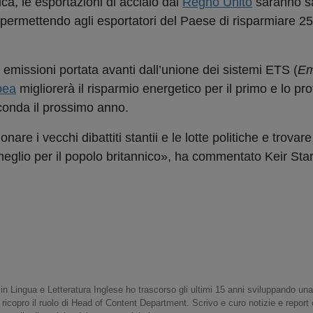
ica, le esportazioni di acciaio dal
Regno Unito
saranno s
 permettendo agli esportatori del Paese di risparmiare 25 
 emissioni portata avanti dall’unione dei sistemi ETS (
Em
pea
migliorerà il risparmio energetico per il primo e lo pr
econda il prossimo anno.
re i vecchi dibattiti stantii e le lotte politiche e trovare
 meglio per il popolo britannico», ha commentato Keir St
in Lingua e Letteratura Inglese ho trascorso gli ultimi 15 anni sviluppando un
 ricopro il ruolo di Head of Content Department. Scrivo e curo notizie e report