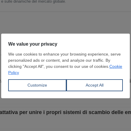
o e sulle dinamiche del mercato globale.
erifica dedicato per i produttori siderurgici
à priorità al materiale domestico negli appalti pubbli
tativa per unire i propri sistemi di scambio delle e