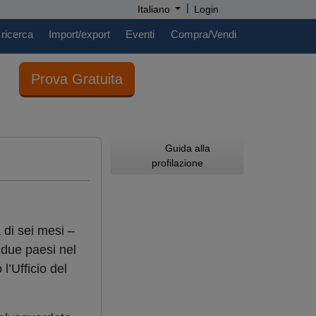
|
Italiano
Login
 ricerca
Import/export
Eventi
Compra/Vendi
Prova Gratuita
Guida alla
profilazione
 di sei mesi –
 due paesi nel
 l’Ufficio del