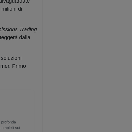
alvaguardate
milioni di
issions Trading
oteggerà dalla
 soluzioni
armer, Primo
a profonda
 completi sui