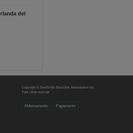
Irlanda del
Copyright © SteelOrbis Electronic Marketplace Inc.
Tutti i diritti riservati
Abbonamento
Pagamento