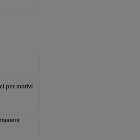
ci per motivi
missioni