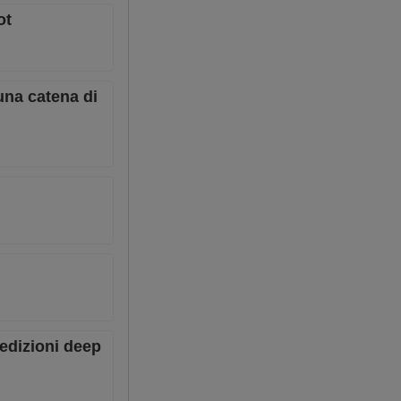
ot
una catena di
pedizioni deep