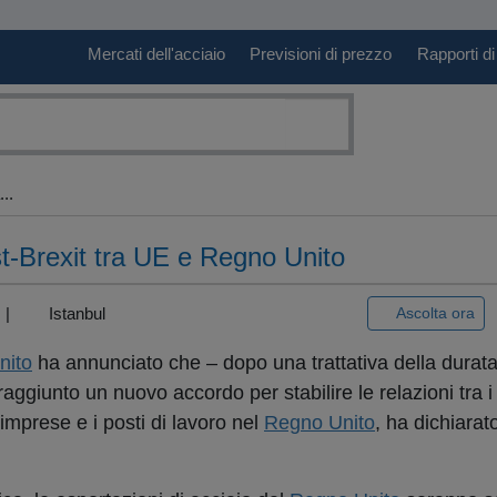
Mercati dell'acciaio
Previsioni di prezzo
Rapporti di
..
st-Brexit tra UE e Regno Unito
) |
Istanbul
Ascolta ora
nito
ha annunciato che – dopo una trattativa della durata
ggiunto un nuovo accordo per stabilire le relazioni tra i
imprese e i posti di lavoro nel
Regno Unito
, ha dichiarato