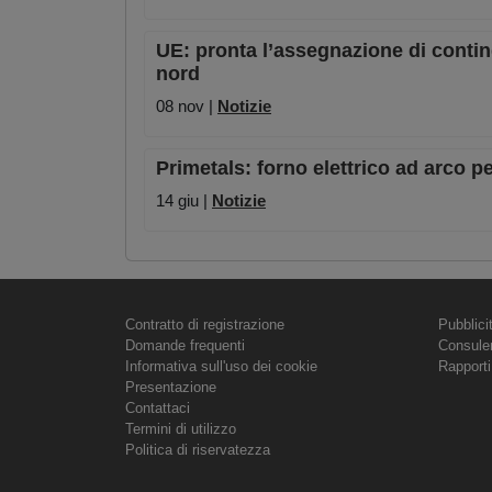
UE: pronta l’assegnazione di conting
nord
08 nov |
Notizie
Primetals: forno elettrico ad arco p
14 giu |
Notizie
Contratto di registrazione
Pubblici
Domande frequenti
Consule
Informativa sull'uso dei cookie
Rapporti
Presentazione
Contattaci
Termini di utilizzo
Politica di riservatezza