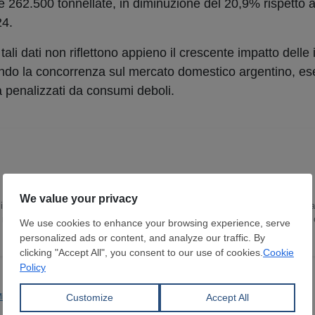
le 262.500 tonnellate, in diminuzione del 20,9% rispetto 
24.
tali dati non riflettono appieno il crescente impatto delle
ndo la concorrenza sul mercato domestico argentino, es
già penalizzati da consumi deboli.
in Lingua e Letteratura Inglese ho trascorso gli ultimi 15 anni sviluppando un
 ricopro il ruolo di Head of Content Department. Scrivo e curo notizie e report
o e sulle dinamiche del mercato globale.
ittal