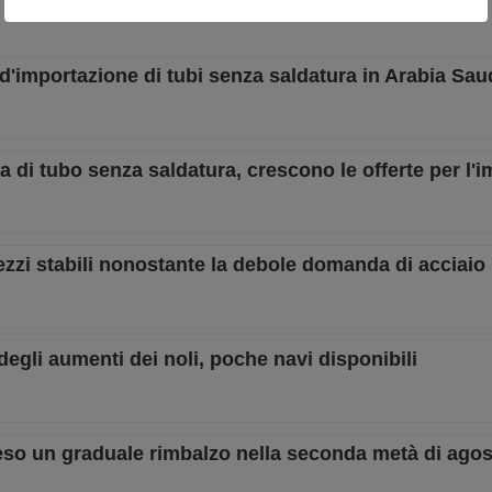
d'importazione di tubi senza saldatura in Arabia Sau
di tubo senza saldatura, crescono le offerte per l'i
zzi stabili nonostante la debole domanda di acciaio
degli aumenti dei noli, poche navi disponibili
tteso un graduale rimbalzo nella seconda metà di ago