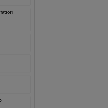
fattori
o