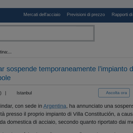
Mercati dell'acciaio
Previsioni di prezzo
Rapporti di
ina:...
dar sospende temporaneamente l’impianto di
bole
+3) |
Istanbul
Ascolta ora
indar, con sede in
Argentina
, ha annunciato una sospen
à presso il proprio impianto di Villa Constitución, a caus
a domestica di acciaio, secondo quanto riportato dai med