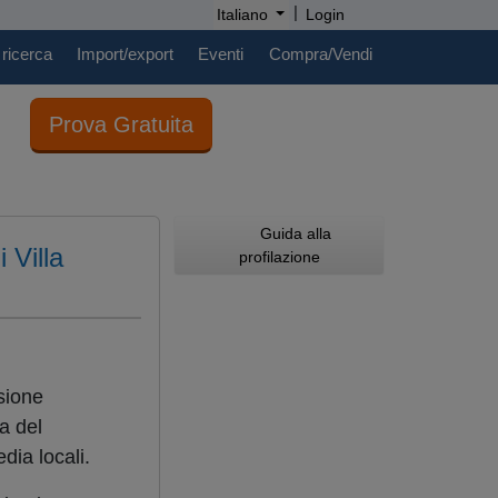
|
Italiano
Login
 ricerca
Import/export
Eventi
Compra/Vendi
Prova Gratuita
Guida alla
 Villa
profilazione
sione
a del
ia locali.