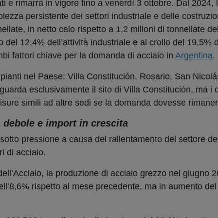
i e rimarrà in vigore fino a venerdì 3 ottobre. Dal 2024, 
olezza persistente dei settori industriale e delle costruzio
llate, in netto calo rispetto a 1,2 milioni di tonnellate d
 del 12,4% dell’attività industriale e al crollo del 19,5%
mbi fattori chiave per la domanda di acciaio in
Argentina
.
ianti nel Paese: Villa Constitución, Rosario, San Nicolá
uarda esclusivamente il sito di Villa Constitución, ma i d
isure simili ad altre sedi se la domanda dovesse rimane
debole e import in crescita
sotto pressione a causa del rallentamento del settore del
i di acciaio.
ell’Acciaio, la produzione di acciaio grezzo nel giugno 2
 dell’8,6% rispetto al mese precedente, ma in aumento del