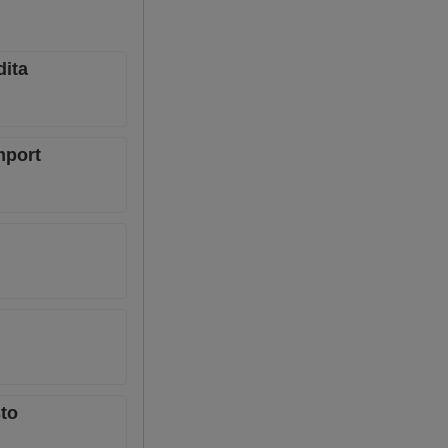
dita
mport
sto