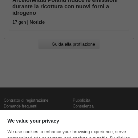
ArcelorMittal Poland riduce le emissioni
durante la ricottura con nuovi forni a
idrogeno
17 gen |
Notizie
Guida alla profilazione
Contratto di registrazione
Pubblicità
Domande frequenti
Consulenza
Informativa sull'uso dei cookie
Rapporti e pubblicazioni
Presentazione
Contattaci
Termini di utilizzo
Politica di riservatezza